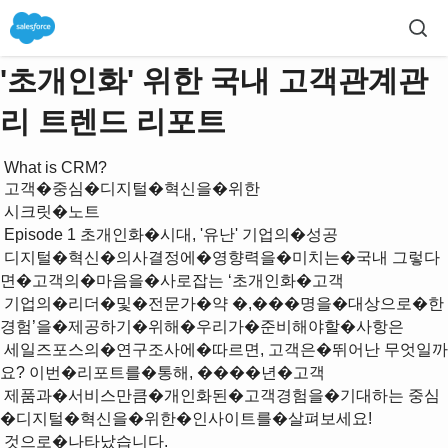
'초개인화' 위한 국내 고객관계관
리 트렌드 리포트
 What is CRM?

 고객�중심�디지털�혁신을�위한

 시크릿�노트

 Episode 1 초개인화�시대, '유난' 기업의�성공

 디지털�혁신�의사결정에�영향력을�미치는�국내 그렇다
면�고객의�마음을�사로잡는 ʻ초개인화�고객 

 기업의�리더�및�전문가�약 �,���명을�대상으로�한 
경험’을�제공하기�위해�우리가�준비해야할�사항은 

 세일즈포스의�연구조사에�따르면, 고객은�뛰어난 무엇일까
요? 이번�리포트를�통해, ����년�고객 

 제품과�서비스만큼�개인화된�고객경험을�기대하는 중심
�디지털�혁신을�위한�인사이트를�살펴보세요!

 것으로�나타났습니다.
