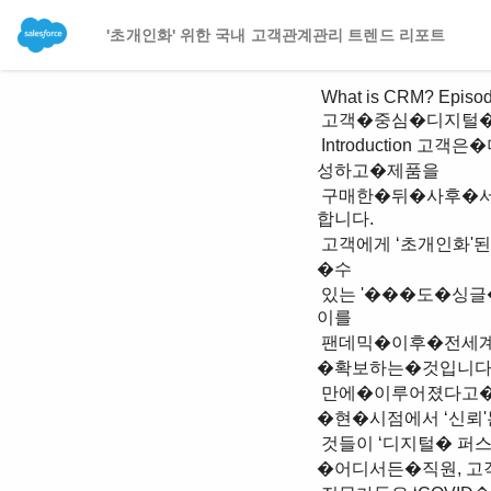
'초개인화' 위한 국내 고객관계관리 트렌드 리포트
 What is CRM? Episode 1.

 고객�중심�디지털�혁신�시크릿�노트 초개인화�시대, '유난' 기업의�성공

 Introduction 고객은�더�이상�뛰어난�제품과�서비스만을�구매하지�않으며, 브랜드와�관계를�형
성하고�제품을 

 구매한�뒤�사후�서비스를�제공�받는�모든�브랜드�여정에서�맞춤화된�경험을�제공받길�원
합니다. 

 고객에게 ʻ초개인화'된�경험을�제공하기�위해�선행되어야�하는�것은�바로�고객에�대해�이해할
�수 

 있는 '���도�싱글�뷰'를�구축하는�것이며, 이를�위해�체계화된�고객데이터�축적�시스템과�
이를 

 팬데믹�이후�전세계적으로 ��년간의�혁신이�단 �, �년 분석할�수�있는�데이터�분석�역량을
�확보하는�것입니다.
 만에�이루어졌다고�할�정도로�우리�주변을�둘러싼�모든 더�나아가�비대면�환경이�일상화된
�현�시점에서 ʻ신뢰
 것들이 ʻ디지털� 퍼스트’로� 변화하고� 있습니다. 여러 가치로�부상하고�있습니다. 이에�따라�언제
�어디서든�직원, 고