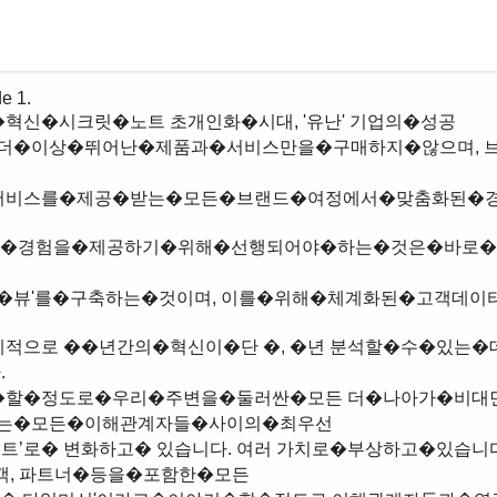


'는�모든�이해관계자들�사이의�최우선 

객, 파트너�등을�포함한�모든 
