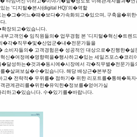
ʻ디지털�본사(digital HQ)’의�역할 

.

의�각�직무�및�산업군�내�전문가들을 

혁신�여정에�영향력을�행사하고�있는 세일즈포스�코리아
를�살펴보실�수�있습니다. 해당 배상근�본부장

객관계관리를�위한�유익한�정보를�얻어가실 
