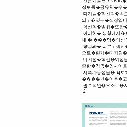
 전문가들은 ʻCOVID�� 타임머신'이라고�이야기�할�정도로 이해관계자들과�연결되고�실시간으로�
정보를�공유할�수�있는 
 디지털�혁신의�속도는�그�어느�때�보다�가속화되고�있으며, 구축을�위한�움직임이�가속화�
되고�있는�실정입니다
 혁신의�범위�또한�확장되고�있습니다.

 이러한� 상황에서� 내부고객인� 임직원들의� 업무경험 본 ʻ디지털�혁신�트렌드�리포트'에서는�국
내 �,���명�이상
 향상과� 외부고객인� 소비자들의� 고객경험은� 성공적인 대상으로�진행한�설문조사�결과를�바탕
으로�현재�디지털�
 디지털�혁신�여정을�달성하는�것과�동시에�시장에서 각�직무별�전문가들의�의견으로부터�도
출한�각종�인사이트
 지속가능성을� 확보하고� 전략적� 우위를� 점하기� 위한 리포트를�통해�독자�여러분들께서 
����년�이후�고
 필수적인�요소로�자리하고�있습니다. 수�있기를�바랍니다.

 2
